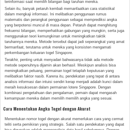
terinformasi saat memilih bilangan bagi taruhan mereka.
Selain itu, banyak petaruh kembali memanfaatkan cara statistikal
dalam mengkaji informasi. Ini melibatkan penggunaan rumus
matematis dan perangkat penggunaan sebagai memprediksi angka
yang berpotensi muncul di masa depan. Petaruh dapat menghitung
frekuensi bilangan, memperhatikan gabungan yang mungkin, serta juga
menggunakan teori kemungkinan untuk meningkatkan taktik
taruhannya mereka. Metode tersebut dapat jadi seperangkat yang amat
bermanfaat, terutama untuk mereka yang konsisten mengamati
perkembangan keluaran togel Singapore.
Terakhir, penting untuk menyadari bahwasanya tidak ada metode
metode sepenuhnya dijamin akan berhasil. Meskipun analisis bisa
meningkatkan peluang, permainan togel tetaplah keputusan yang
melibatkan faktor nasib. Karena itu, pendekatan yang tepat di antara
analisis informasi dan intuisi sendiri kerap menjadi adalah kunci dalam
meraih kesuksesan dalam permainan lotere Singapore. Dengan
kombinasi pengetahuan dan pengalaman, pemain dapat mengasah
kemampuan mereka dalam memilih memilih angka yang sesuai.
Cara Menentukan Angka Togel dengan Akurat
Menentukan nomor togel dengan akurat memerlukan cara yang cermat
teliti serta pemikiran yang strategis. Salah satu pendekatan yang dapat
bisa digunakan adalah menganalisis data hasil sebelumnya. Dengan