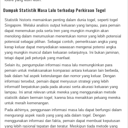
Dampak Statistik Masa Lalu terhadap Perkiraan Togel
Statistik historis memainkan penting dalam dunia togel, seperti togel
Singapore. Melalui analisis output keluaran yang lampau, para pemain
dapat menemukan pola serta tren yang mungkin mungkin akan
menolong dalam merumuskan menentukan nomor yang lebih potensial
potensial sebagai pilihan. Sebagai contoh, pemeriksaan angka yang
kerap keluar dapat menyediakan wawasan mengenai potensi angka
yang mungkin muncul dalam keluaran selanjutnya. Ini bukan jaminan,
tetapi dapat jadi petunjuk yang manfaat.
Selain itu, pengumpulan informasi masa lalu memungkinkan para
pemain untuk melaksanakan komparasi antara keluaran lain berbeda,
baik dalam hal aspek keterulangan dan nomor yang keluar. Dengan
informasi tersebut, pemain dapat menyusun strategi yang lebih
informatif berpatokan pada pada akurasi serta akurasi keluaran yang
lampau. Ini amat relevan untuk mereka yang menggunakan metode
statistik dalam bermain togel, karena bisa menaikkan peluang mereka
untuk meraih kemenangan.
Pada akhirnya, penggunaan informasi masa lalu dapat berfungsi dalam
mengurangi aspek nasib yang yang ada dalam togel. Dengan
menggunakan informasi dan fakta, pemain dapat membuat keputusan
yang lebih rasional tepatan dan teratur. Meskipun tiada metode yang