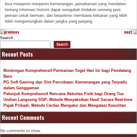
bisa menjamin menjamin kemenangan, pemahaman yang mendalam
tentang informasi historis dapat mengubah tindakan seorang para
pemain untuk bermain, dan berpotensi membawa keluaran yang lebih
lebih menguntungkan dalam jangka yang panjang.
←
previous
next
→
Search
Search
Recent Posts
Bimbingan Komprehensif Permainan Togel Hari Ini bagi Pendatang
Baru
PG Soft Gaming dan Slot Percobaan: Kemenangan yang Terpadu
dalam Genggaman
Petunjuk Komprehensif Rencana Aktivitas Fisik bagi Orang Tua
Undian Langsung SGP: Metode Menyaksikan Hasil Secara Real-time
Pajak Pribadi: Metode Cerdas Mengatur dan Mengatasi Kesulitan
Recent Comments
No comments to show.