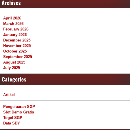
Archives
April 2026
March 2026
February 2026
January 2026
December 2025
November 2025
October 2025
September 2025
August 2025
July 2025
Categories
Artikel
Pengeluaran SGP
Slot Demo Gratis
Togel SGP
Data SDY