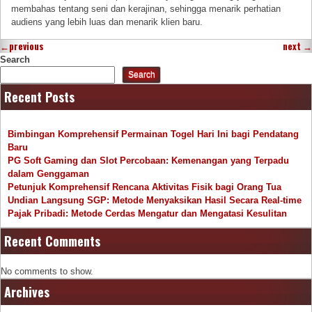
membahas tentang seni dan kerajinan, sehingga menarik perhatian
audiens yang lebih luas dan menarik klien baru.
←
previous
next
→
Search
Search
Recent Posts
Bimbingan Komprehensif Permainan Togel Hari Ini bagi Pendatang
Baru
PG Soft Gaming dan Slot Percobaan: Kemenangan yang Terpadu
dalam Genggaman
Petunjuk Komprehensif Rencana Aktivitas Fisik bagi Orang Tua
Undian Langsung SGP: Metode Menyaksikan Hasil Secara Real-time
Pajak Pribadi: Metode Cerdas Mengatur dan Mengatasi Kesulitan
Recent Comments
No comments to show.
Archives