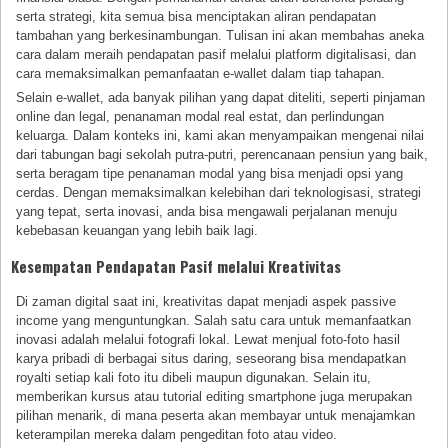
serta strategi, kita semua bisa menciptakan aliran pendapatan
tambahan yang berkesinambungan. Tulisan ini akan membahas aneka
cara dalam meraih pendapatan pasif melalui platform digitalisasi, dan
cara memaksimalkan pemanfaatan e-wallet dalam tiap tahapan.
Selain e-wallet, ada banyak pilihan yang dapat diteliti, seperti pinjaman
online dan legal, penanaman modal real estat, dan perlindungan
keluarga. Dalam konteks ini, kami akan menyampaikan mengenai nilai
dari tabungan bagi sekolah putra-putri, perencanaan pensiun yang baik,
serta beragam tipe penanaman modal yang bisa menjadi opsi yang
cerdas. Dengan memaksimalkan kelebihan dari teknologisasi, strategi
yang tepat, serta inovasi, anda bisa mengawali perjalanan menuju
kebebasan keuangan yang lebih baik lagi.
Kesempatan Pendapatan Pasif melalui Kreativitas
Di zaman digital saat ini, kreativitas dapat menjadi aspek passive
income yang menguntungkan. Salah satu cara untuk memanfaatkan
inovasi adalah melalui fotografi lokal. Lewat menjual foto-foto hasil
karya pribadi di berbagai situs daring, seseorang bisa mendapatkan
royalti setiap kali foto itu dibeli maupun digunakan. Selain itu,
memberikan kursus atau tutorial editing smartphone juga merupakan
pilihan menarik, di mana peserta akan membayar untuk menajamkan
keterampilan mereka dalam pengeditan foto atau video.