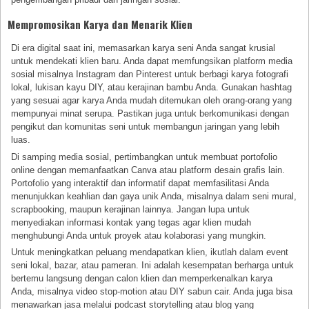
Mempromosikan Karya dan Menarik Klien
Di era digital saat ini, memasarkan karya seni Anda sangat krusial
untuk mendekati klien baru. Anda dapat memfungsikan platform media
sosial misalnya Instagram dan Pinterest untuk berbagi karya fotografi
lokal, lukisan kayu DIY, atau kerajinan bambu Anda. Gunakan hashtag
yang sesuai agar karya Anda mudah ditemukan oleh orang-orang yang
mempunyai minat serupa. Pastikan juga untuk berkomunikasi dengan
pengikut dan komunitas seni untuk membangun jaringan yang lebih
luas.
Di samping media sosial, pertimbangkan untuk membuat portofolio
online dengan memanfaatkan Canva atau platform desain grafis lain.
Portofolio yang interaktif dan informatif dapat memfasilitasi Anda
menunjukkan keahlian dan gaya unik Anda, misalnya dalam seni mural,
scrapbooking, maupun kerajinan lainnya. Jangan lupa untuk
menyediakan informasi kontak yang tegas agar klien mudah
menghubungi Anda untuk proyek atau kolaborasi yang mungkin.
Untuk meningkatkan peluang mendapatkan klien, ikutlah dalam event
seni lokal, bazar, atau pameran. Ini adalah kesempatan berharga untuk
bertemu langsung dengan calon klien dan memperkenalkan karya
Anda, misalnya video stop-motion atau DIY sabun cair. Anda juga bisa
menawarkan jasa melalui podcast storytelling atau blog yang