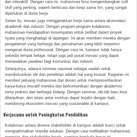
dan interaktif. Dengan cara ini, mahasiswa bisa mengembangkan soft
skill yang penting, seperti berbicara dan kerja sama tim, yang sangat
diperlukan di dunia kerja.
Selain itu, inovasi juga menggerakkan kerja sama antara akomodasi
akademik dan industri. Dengan program-program kolaborasi,
mahasiswa mendapatkan kesempatan untuk terlibat dalam proyek
nyata yang menghadapi di lapangan. Ini akan memberi mereka dengan
pengalaman yang berharga dan pemahaman yang lebih terperinci
mengenai dunia profesional. Dengan cara ini, kampus tidak hanya
sekedar tempat belajar, tetapi juga jadi pusat inovasi yang dapat
menawarkan jawaban bagi komunitas dan industri.
Selanjutnya, adanya seminar nasional sebagai wadah untuk
mendiskusikan ide dan penelitian adalah hal yang krusial. Kegiatan ini
memberi peluang mahasiswa dan dosen untuk mempresentasikan
karya-karya inovatif mereka dan berkomunikasi dengan akademisi
serta praktisi dari berbagai bidang. Dengan seminar, ide-ide baru bisa
dilanjutkan, dan relasi antar institusi dapat terjalin dengan baik,
mendorong ekosistem inovasi yang sustainable di kampus.
Kerjasama untuk Peningkatan Pendidikan
Kolaborasi antara diverse stakeholder di kampus adalah kunci untuk
mengoptimalkan standar edukasi. Dengan cara melibatkan mahasiswa,
pengajar, dan stakeholder bisnis, seminar berskala besar ini