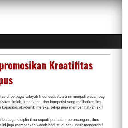
promosikan Kreatifitas
pus
as di berbagai wilayah Indonesia. Acara ini menjadi wadah bagi
vitas ilmiah, kreativitas, dan kompetisi yang melibatkan ilmu
 kapasitas akademik mereka, tetapi juga memperlihatkan skill
erbagai disiplin ilmu seperti pertanian, perancangan , ilmu
ra ini juga memberikan wadah bagi studi baru untuk mengetahui