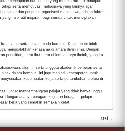
tkan pencapaian dan ide-ide yang mereka miliki di hadapan
i tetapi serta memotivasi mahasiswa yang lainnya agar
i pengajar dan pengurus organisasi mahasiswa, adalah faktor
yang inspiratif inspiratif bagi semua untuk menciptakan
eativitas serta inovasi pada kampus. Kegiatan ini tidak
uga menggalakkan kerjasama di antara divisi ilmu. Dengan
 penelitian, serta ikut serta di lomba karya ilmiah, yang itu
mahasiswaan, alumni, serta anggota akademik berperan serta
i pihak dalam kampus. Ini juga menjadi kesempatan untuk
menyediakan kesempatan kerja serta pertumbuhan profesi di
rhasil untuk mengembangkan pelajar yang tidak hanya unggul
si. Dengan adanya beragam kegiatan beragam, pelajar
 pasar kerja yang semakin semakain ketat.
next
→