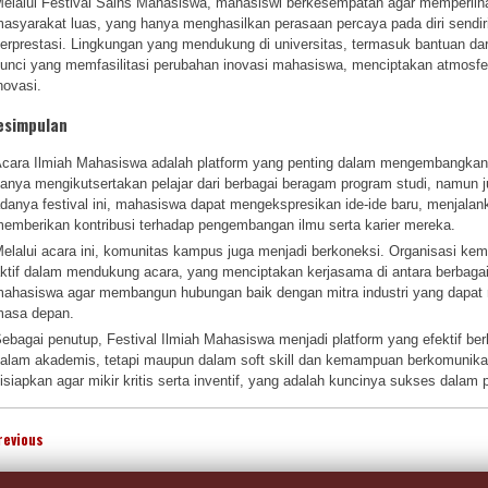
elalui Festival Sains Mahasiswa, mahasiswi berkesempatan agar memperliha
asyarakat luas, yang hanya menghasilkan perasaan percaya pada diri sendir
erprestasi. Lingkungan yang mendukung di universitas, termasuk bantuan dar
unci yang memfasilitasi perubahan inovasi mahasiswa, menciptakan atmosfer 
novasi.
esimpulan
cara Ilmiah Mahasiswa adalah platform yang penting dalam mengembangkan kr
anya mengikutsertakan pelajar dari berbagai beragam program studi, namun j
danya festival ini, mahasiswa dapat mengekspresikan ide-ide baru, menjalankan
emberikan kontribusi terhadap pengembangan ilmu serta karier mereka.
elalui acara ini, komunitas kampus juga menjadi berkoneksi. Organisasi ke
ktif dalam mendukung acara, yang menciptakan kerjasama di antara berbaga
ahasiswa agar membangun hubungan baik dengan mitra industri yang dapat 
asa depan.
ebagai penutup, Festival Ilmiah Mahasiswa menjadi platform yang efektif be
alam akademis, tetapi maupun dalam soft skill dan kemampuan berkomunika
isiapkan agar mikir kritis serta inventif, yang adalah kuncinya sukses dalam
revious