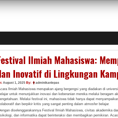
Festival Ilmiah Mahasiswa: Mem
dan Inovatif di Lingkungan Kam
n:
August 1, 2025
By:
adminikanlepas
cara Ilmiah Mahasiswa merupakan ajang bergengsi yang diadakan di universit
elajar untuk menunjukkan inovasi dan keberanian mereka melalui beragam akti
engetahuan. Melalui festival ini, mahasiswa tidak hanya dapat menyampaikan
olaboratif dan berpikir kritis yang sangat penting dalam atmosfer belajar.
engan diselenggarakannya Festival Ilmiah Mahasiswa, civitas akademika dari b
sikologi, dan informatika dapat berinteraksi dan membagikan pemikiran. Aca