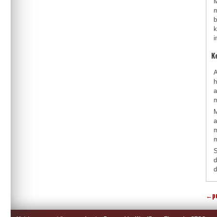
M
m
b
k
i
K
A
h
a
m
M
a
m
m
S
d
d
←
p