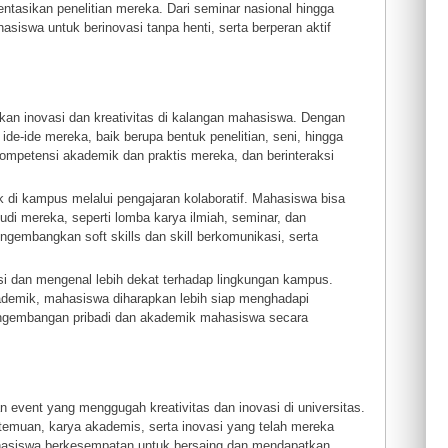
ntasikan penelitian mereka. Dari seminar nasional hingga
asiswa untuk berinovasi tanpa henti, serta berperan aktif
n inovasi dan kreativitas di kalangan mahasiswa. Dengan
e-ide mereka, baik berupa bentuk penelitian, seni, hingga
ompetensi akademik dan praktis mereka, dan berinteraksi
k di kampus melalui pengajaran kolaboratif. Mahasiswa bisa
di mereka, seperti lomba karya ilmiah, seminar, dan
gembangkan soft skills dan skill berkomunikasi, serta
i dan mengenal lebih dekat terhadap lingkungan kampus.
kademik, mahasiswa diharapkan lebih siap menghadapi
 pengembangan pribadi dan akademik mahasiswa secara
 event yang menggugah kreativitas dan inovasi di universitas.
temuan, karya akademis, serta inovasi yang telah mereka
hasiswa berkesempatan untuk bersaing dan mendapatkan