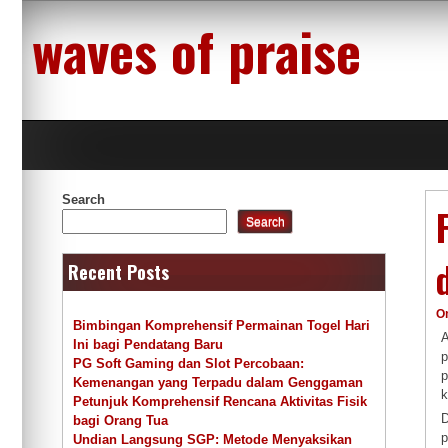
Skip
waves of praise
to
content
Search
Search
Recent Posts
O
Bimbingan Komprehensif Permainan Togel Hari
A
Ini bagi Pendatang Baru
p
PG Soft Gaming dan Slot Percobaan:
p
Kemenangan yang Terpadu dalam Genggaman
k
Petunjuk Komprehensif Rencana Aktivitas Fisik
D
bagi Orang Tua
p
Undian Langsung SGP: Metode Menyaksikan